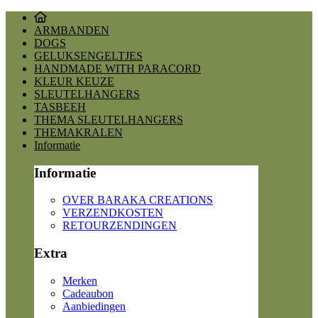
ARMBANDEN
DOGS
GELUKSENGELTJES
HANDMADE WITH PARACORD
KLEUR KEUZE
SLEUTELHANGERS
TASBEEH
THEMA SLEUTELHANGERS
THEMAKRALEN
Informatie
Informatie
OVER BARAKA CREATIONS
VERZENDKOSTEN
RETOURZENDINGEN
Extra
Merken
Cadeaubon
Aanbiedingen