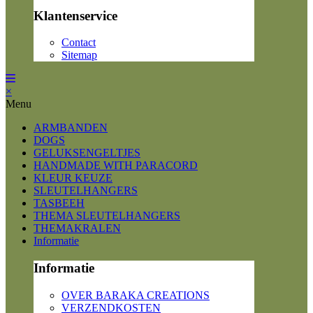
Klantenservice
Contact
Sitemap
×
Menu
ARMBANDEN
DOGS
GELUKSENGELTJES
HANDMADE WITH PARACORD
KLEUR KEUZE
SLEUTELHANGERS
TASBEEH
THEMA SLEUTELHANGERS
THEMAKRALEN
Informatie
Informatie
OVER BARAKA CREATIONS
VERZENDKOSTEN