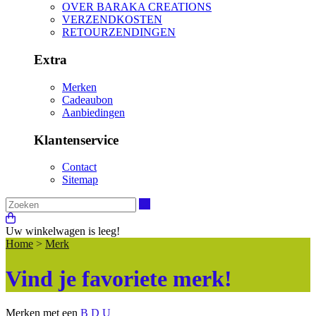
OVER BARAKA CREATIONS
VERZENDKOSTEN
RETOURZENDINGEN
Extra
Merken
Cadeaubon
Aanbiedingen
Klantenservice
Contact
Sitemap
Zoeken
Uw winkelwagen is leeg!
Home
>
Merk
Vind je favoriete merk!
Merken met een
B
D
U