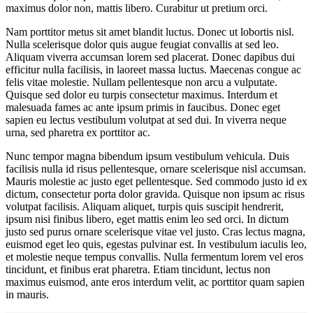
maximus dolor non, mattis libero. Curabitur ut pretium orci.
Nam porttitor metus sit amet blandit luctus. Donec ut lobortis nisl.
Nulla scelerisque dolor quis augue feugiat convallis at sed leo.
Aliquam viverra accumsan lorem sed placerat. Donec dapibus dui
efficitur nulla facilisis, in laoreet massa luctus. Maecenas congue ac
felis vitae molestie. Nullam pellentesque non arcu a vulputate.
Quisque sed dolor eu turpis consectetur maximus. Interdum et
malesuada fames ac ante ipsum primis in faucibus. Donec eget
sapien eu lectus vestibulum volutpat at sed dui. In viverra neque
urna, sed pharetra ex porttitor ac.
Nunc tempor magna bibendum ipsum vestibulum vehicula. Duis
facilisis nulla id risus pellentesque, ornare scelerisque nisl accumsan.
Mauris molestie ac justo eget pellentesque. Sed commodo justo id ex
dictum, consectetur porta dolor gravida. Quisque non ipsum ac risus
volutpat facilisis. Aliquam aliquet, turpis quis suscipit hendrerit,
ipsum nisi finibus libero, eget mattis enim leo sed orci. In dictum
justo sed purus ornare scelerisque vitae vel justo. Cras lectus magna,
euismod eget leo quis, egestas pulvinar est. In vestibulum iaculis leo,
et molestie neque tempus convallis. Nulla fermentum lorem vel eros
tincidunt, et finibus erat pharetra. Etiam tincidunt, lectus non
maximus euismod, ante eros interdum velit, ac porttitor quam sapien
in mauris.