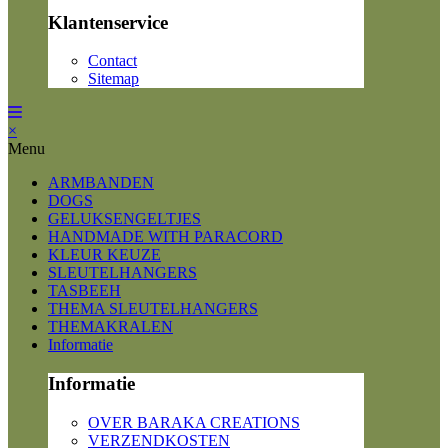
Klantenservice
Contact
Sitemap
×
Menu
ARMBANDEN
DOGS
GELUKSENGELTJES
HANDMADE WITH PARACORD
KLEUR KEUZE
SLEUTELHANGERS
TASBEEH
THEMA SLEUTELHANGERS
THEMAKRALEN
Informatie
Informatie
OVER BARAKA CREATIONS
VERZENDKOSTEN