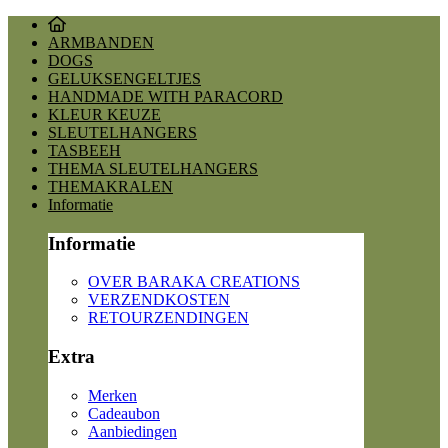
ARMBANDEN
DOGS
GELUKSENGELTJES
HANDMADE WITH PARACORD
KLEUR KEUZE
SLEUTELHANGERS
TASBEEH
THEMA SLEUTELHANGERS
THEMAKRALEN
Informatie
Informatie
OVER BARAKA CREATIONS
VERZENDKOSTEN
RETOURZENDINGEN
Extra
Merken
Cadeaubon
Aanbiedingen